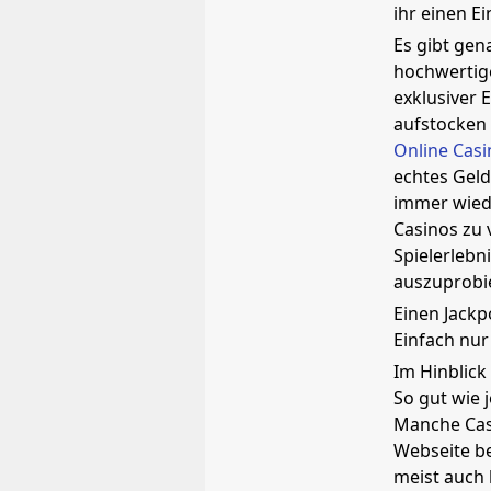
ihr einen E
Es gibt gen
hochwertig
exklusiver 
aufstocken 
Online Casi
echtes Geld
immer wiede
Casinos zu 
Spielerlebn
auszuprobi
Einen Jackp
Einfach nur
Im Hinblick
So gut wie 
Manche Casi
Webseite be
meist auch 