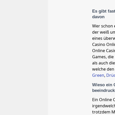
Es gibt fas
davon
Wer schon e
der weiß um
eines überw
Casino Onli
Online Casi
Games, die 
als auch di
welche den 
Green
,
Drü
Wieso ein 
beeindruckt
Ein Online 
irgendwelch
trotzdem M