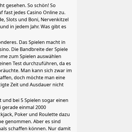
cht gesehen. So schön! So
uf fast jedes Casino Online zu.
, Slots und Boni, Nervenkitzel
nd in jedem Jahr. Was gibt es
onderes. Das Spielen macht in
ino. Die Bandbreite der Spiele
 Game zum Spielen auswählen
 einen Test durchzuführen, da es
 bräuchte. Man kann sich zwar im
affen, doch möchte man eine
igte Zeit und Ausdauer nicht
t und bei 5 Spielen sogar einen
ei gerade einmal 2000
kjack, Poker und Roulette dazu
Lupe genommen. Aber es sind
mals schaffen können. Nur damit